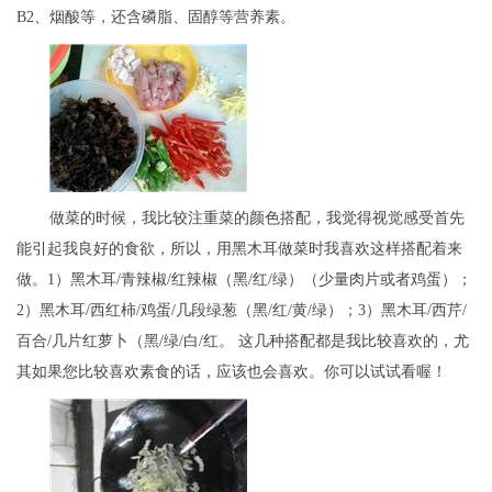
B2、烟酸等，还含磷脂、固醇等营养素。
做菜的时候，我比较注重菜的颜色搭配，我觉得视觉感受首先
能引起我良好的食欲，所以，用黑木耳做菜时我喜欢这样搭配着来
做。1）黑木耳/青辣椒/红辣椒（黑/红/绿）（少量肉片或者鸡蛋）；
2）黑木耳/西红柿/鸡蛋/几段绿葱（黑/红/黄/绿）；3）黑木耳/西芹/
百合/几片红萝卜（黑/绿/白/红。 这几种搭配都是我比较喜欢的，尤
其如果您比较喜欢素食的话，应该也会喜欢。你可以试试看喔！