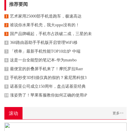
推荐要闻
艺术家用25000部手机造跑车，极速高达
1
谁说你水果手机壳，我大oppo没有的！
2
国产品牌崛起，手机市占跌破二成，三星的未
3
360路由器助手手机版开启管理WiFi移
4
「榜单」最新手机性能TOP10出炉 中端
5
这是一台全能型的笔记本-华为matebo
6
最便宜的折叠屏手机来了！摩托罗拉Razr
7
手机秒变3D扫描仪真的假的？索尼黑科技3
8
诺基亚公司成立150周年，盘点诺基亚经典
9
涨姿势了！苹果客服教你如何正确的使用iP
10
滚动
更多>>