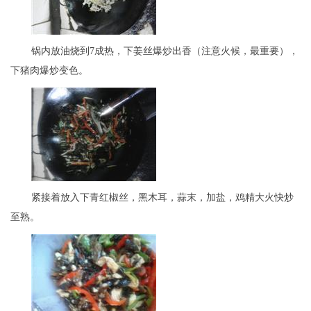
锅内放油烧到7成热，下姜丝爆炒出香（注意火候，最重要），
下猪肉爆炒变色。
紧接着放入下青红椒丝，黑木耳，蒜末，加盐，鸡精大火快炒
至熟。