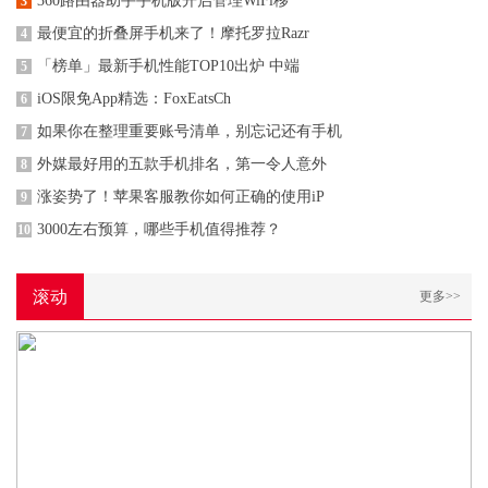
360路由器助手手机版开启管理WiFi移
3
最便宜的折叠屏手机来了！摩托罗拉Razr
4
「榜单」最新手机性能TOP10出炉 中端
5
iOS限免App精选：FoxEatsCh
6
如果你在整理重要账号清单，别忘记还有手机
7
外媒最好用的五款手机排名，第一令人意外
8
涨姿势了！苹果客服教你如何正确的使用iP
9
3000左右预算，哪些手机值得推荐？
10
滚动
更多>>