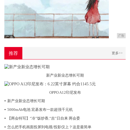
广告
推荐
更多>>
新产业新业态增长可期
OPPO A12印尼发布
▪
新产业新业态增长可期
▪
5000mAh电池 宏碁发布一款超强千元机
▪
【两会特写】“冷”饭炒香,“吉”日自来 两会委
▪
怎么把手机画面投屏到电视/投影仪上？这是最简单