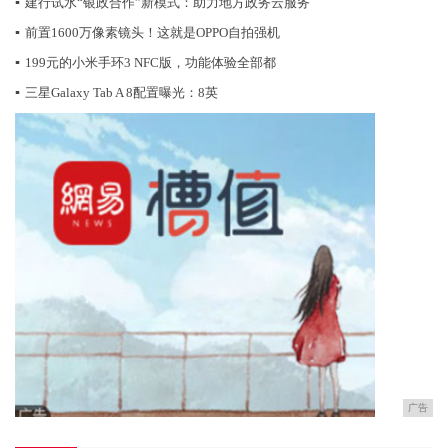
▪
建行试水“银政合作”新模式：助力地方政务云服务
▪
前置1600万像素镜头！这就是OPPO自拍强机
▪
199元的小米手环3 NFC版，功能体验全部都
▪
三星Galaxy Tab A 8配置曝光：8英
广告