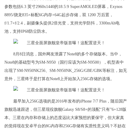
参数包括6.3 英寸2960x1440的18.5:9 SuperAMOLED屏幕，Exynos
8895/骁龙835+标配6G内存+64G起步存储，双 1200 万后置，
f/1.7+f/2.4，副摄像头提供2倍光变，支持光学防抖，3300mAh电
池，支持IP68防尘防水。
8月8日消息，国外网友泄露了Note8的多个存储版本。当中，
Note8的基础型号为SM-N950（国行应该为SM-N9500），机型表中
出现了SM-N950NK256、SM-N950NK_256G/GBE/GBK等标注，如无
意外，三星终于是打算在Note8上开始加入256G存储的选项。
最早加入256G选项的是2016年发布的iPhone 7/7 Plus，随后国产
旗舰迅速跟进，但三星现役旗舰Galaxy S8/S8+的顶配“只有”6+128版
本。三星在内存和存储上的态度远比大家预想的要保守，但大家真
的觉得现在安卓平台的8G内存和256G存储有实质性意义吗？不妨在