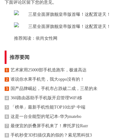
下面评论区留下您的意见。
推荐阅读：
依尚女性网
推荐要闻
艺术家用25000部手机造跑车，极速高达
1
谁说你水果手机壳，我大oppo没有的！
2
国产品牌崛起，手机市占跌破二成，三星的未
3
360路由器助手手机版开启管理WiFi移
4
「榜单」最新手机性能TOP10出炉 中端
5
这是一台全能型的笔记本-华为matebo
6
最便宜的折叠屏手机来了！摩托罗拉Razr
7
手机秒变3D扫描仪真的假的？索尼黑科技3
8