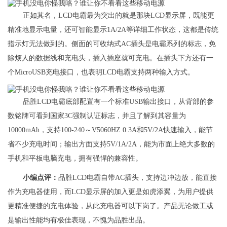
正如其名，LCD电霸最为突出的就是那块LCD显示屏，既能更
精准地显示电量，还可智能显示1A/2A等详细工作状态，这都是传统
指示灯无法做到的。侧面的可收纳式AC插头是电霸系列的标志，免
除烦人的数据线和充电头，插入插座就可充电。在插头下方还有一
个MicroUSB充电接口，也表明LCD电霸支持两种输入方式。
品胜LCD电霸底部配置有一个标准USB输出接口，从背部的参
数铭牌可看到国家3C强制认证标志，并且了解到其容量为
10000mAh，支持100-240～V5060HZ 0.3A和5V/2A快速输入，能节
省不少充电时间；输出方面支持5V/1A/2A，能为市面上绝大多数的
手机和平板电脑充电，拥有强悍的兼容性。
小编点评：
品胜LCD电霸自带AC插头，支持边冲边放，能直接
作为充电器使用，而LCD显示屏的加入更是如虎添翼，为用户提供
更精准便捷的充电体验，从此充电器可以下岗了。产品无论做工或
是输出性能均有极佳表现，不愧为品胜出品。