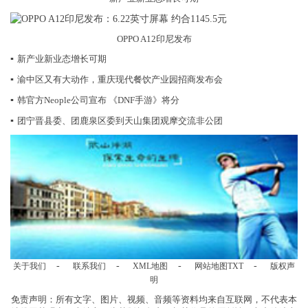
OPPO A12印尼发布
▪
新产业新业态增长可期
▪
渝中区又有大动作，重庆现代餐饮产业园招商发布会
▪
韩官方Neople公司宣布 《DNF手游》将分
▪
团宁晋县委、团鹿泉区委到天山集团观摩交流非公团
-
-
-
-
关于我们
联系我们
XML地图
网站地图
TXT
版权声
明
免责声明：所有文字、图片、视频、音频等资料均来自互联网，不代表本