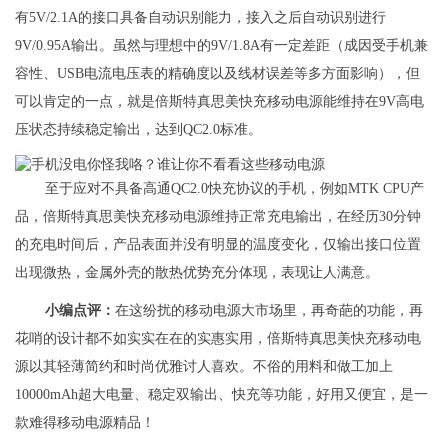
有5V/2.1A的接口具备自动识别能力，接入之后自动识别进行
9V/0.95A输出。虽然与理想中的9V/1.8A有一定差距（成因受手机兼
容性、USB电流电压表的精确度以及线材误差等多方面影响），但
可以肯定的一点，就是倍斯特真思美快充移动电源能维持在9V高电
压状态持续稳定输出，达到QC2.0标准。
至于应对不具备高通QC2.0快充协议的手机，例如MTK CPU产
品，倍斯特真思美快充移动电源维持正常充电输出，在经历30分钟
的充电时间后，产品表面并没有明显的温度变化，仅输出接口位置
出现微热，金属外壳的散热优势充分体现，表现让人满意。
小编点评：
在这纷扰的移动电源大市场里，再奇葩的功能，再
花哨的设计都不如实实在在的实惠实用，倍斯特真思美快充移动电
源以其轻薄简约和时尚优雅讨人喜欢。不俗的用料和做工加上
10000mAh超大电量、稳定双输出、快充等功能，好用又便宜，是一
款难得移动电源精品！