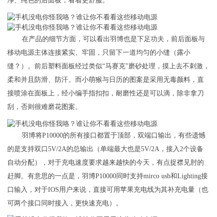
净、纯色的后面板，看着更舒服。
在产品的细节方面，可以看出羽博也是下足功夫，前后面板与
移动电源主体连接紧实、牢固，只留下一道均匀的小缝（露小
缝？）。前后塑料面板经过类似“马赛克”磨砂处理，摸上去不刺激，
柔和并且防滑、防汗。而小萌猴与日历的图案是采用无毒颜料，直
接喷涂在面板上，经小编手指扣扣，耐磨性还是可以滴，除非拿刀
刮，否则很难磨花图案。
羽博将P10000的所有接口都置于顶部，双端口输出，有些遗憾
的是支持双口5V/2A的总输出（单端最大也是5V/2A，接入2个设备
自动分配），对于充电速度要求越来越快的今天，有点捉襟见肘的
赶脚。有意思的一点是，羽博P10000同时支持mirco usb和Lighting接
口输入，对于IOS用户来说，直接可用苹果充电线为其补充电量（也
可两个接口同时接入，更快速充电）。