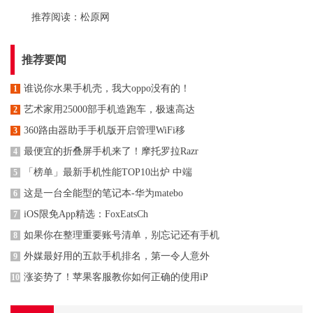
推荐阅读：
松原网
推荐要闻
谁说你水果手机壳，我大oppo没有的！
1
艺术家用25000部手机造跑车，极速高达
2
360路由器助手手机版开启管理WiFi移
3
最便宜的折叠屏手机来了！摩托罗拉Razr
4
「榜单」最新手机性能TOP10出炉 中端
5
这是一台全能型的笔记本-华为matebo
6
iOS限免App精选：FoxEatsCh
7
如果你在整理重要账号清单，别忘记还有手机
8
外媒最好用的五款手机排名，第一令人意外
9
涨姿势了！苹果客服教你如何正确的使用iP
10