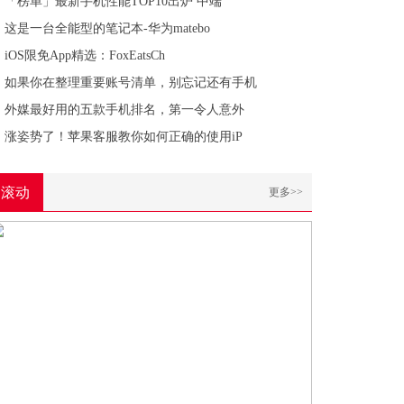
「榜单」最新手机性能TOP10出炉 中端
这是一台全能型的笔记本-华为matebo
iOS限免App精选：FoxEatsCh
如果你在整理重要账号清单，别忘记还有手机
外媒最好用的五款手机排名，第一令人意外
涨姿势了！苹果客服教你如何正确的使用iP
滚动
更多>>