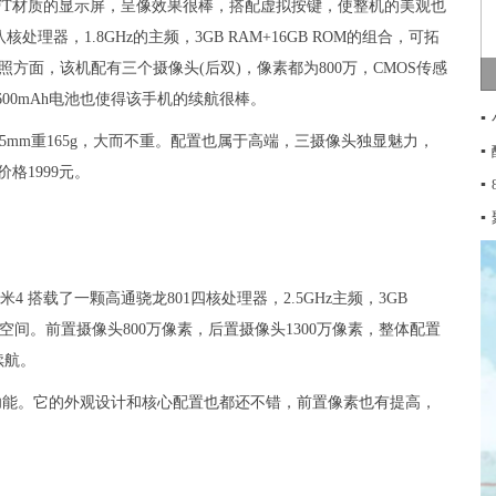
PS技术TFT材质的显示屏，呈像效果很棒，搭配虚拟按键，使整机的美观也
八核处理器，1.8GHz的主频，3GB RAM+16GB ROM的组合，可拓
拍照方面，该机配有三个摄像头(后双)，像素都为800万，CMOS传感
3600mAh电池也使得该手机的续航很棒。
▪
68×7.5mm重165g，大而不重。配置也属于高端，三摄像头独显魅力，
▪
格1999元。
▪
▪
米4 搭载了一颗高通骁龙801四核处理器，2.5GHz主频，3GB
存空间。前置摄像头800万像素，后置摄像头1300万像素，整体配置
续航。
功能。它的外观设计和核心配置也都还不错，前置像素也有提高，