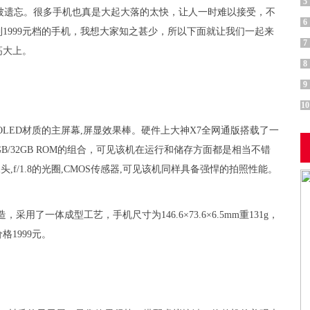
5
被遗忘。很多手机也真是大起大落的太快，让人一时难以接受，不
6
1999元档的手机，我想大家知之甚少，所以下面就让我们一起来
7
高大上。
8
9
10
r AMOLED材质的主屏幕,屏显效果棒。硬件上大神X7全网通版搭载了一
+16GB/32GB ROM的组合，可见该机在运行和储存方面都是相当不错
头,f/1.8的光圈,CMOS传感器,可见该机同样具备强悍的拍照性能。
了一体成型工艺，手机尺寸为146.6×73.6×6.5mm重131g，
1999元。