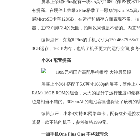
屏幕上荣耀6Plus配有一块5.5英寸1080p的I
有提高。在硬件上荣耀6 Plus搭载了一颗华为Kirin925真
展MicroSD卡至128GB，在运行和储存方面表现不俗。
器，主f/2.0副f/2.4的光圈，拍照效果也是不错的。内置
编辑点评：荣耀6 Plus的手机尺寸为150.46×75.
3GB运存，16GB内存，也给了机子更大的运行空间,参考价
小米4 配置提高
屏幕上小米4 搭配了5.0英寸1080p的屏幕，硬件上小
RAM+16GB ROM的组合，大大的提升了运行速度和储
也是相当不错的。3080mAh的电池容量也保证了该机的
编辑点评：小米4支持3G网络单卡，配备红外遥控
算是一款不错的机子，参考价格1999元。
一加手机One Plus One 不将就理念