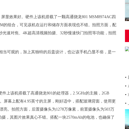
，屏显效果好。硬件上该机搭载了一颗高通骁龙801 MSM8974AC四
64GB ROM的组合，可见该机在运行和储存方面表现也不错。拍照方面，配
.3秒光速对焦、4K超高清视频拍摄、32秒慢速快门拍照等功能，拍照
。
置都是相当可观的，加上其独特的后盖设计，也让该手机凸显不俗，是一
▪
▪
上该机搭载了高通骁龙801的处理器，2.5GHz的主频，2GB
▪
很棒。屏幕上配有4.95英寸的主屏，刚好适中，搭配玻璃背面，使用更
▪
加漂亮。拍照方面，后置摄像头为1278万像素，前置摄像头为503万
照片拍摄，其图片效果真心不错。搭配一块2570mAh的电池，也确保了