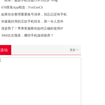
「榜单」最新手机性能TOP10出炉 中端
iOS限免App精选：FoxEatsCh
如果你在整理重要账号清单，别忘记还有手机
外媒最好用的五款手机排名，第一令人意外
涨姿势了！苹果客服教你如何正确的使用iP
3000左右预算，哪些手机值得推荐？
滚动
更多>>