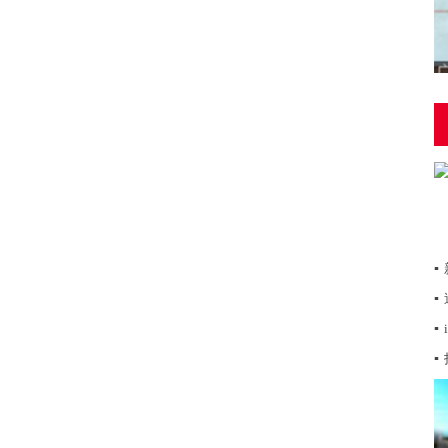
▪
▪
▪
▪