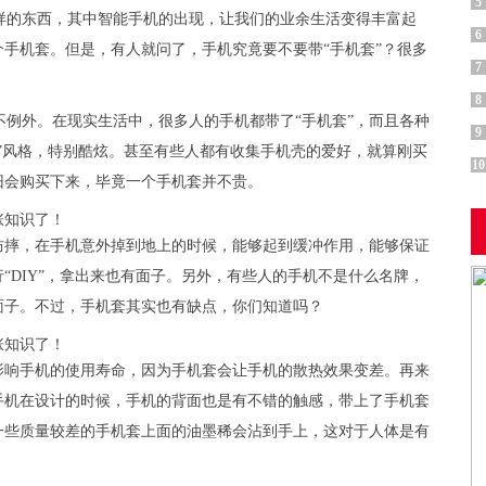
5
样的东西，其中智能手机的出现，让我们的业余生活变得丰富起
6
手机套。但是，有人就问了，手机究竟要不要带“手机套”？很多
7
8
例外。在现实生活中，很多人的手机都带了“手机套”，而且各种
9
”风格，特别酷炫。甚至有些人都有收集手机壳的爱好，就算刚买
10
旧会购买下来，毕竟一个手机套并不贵。
防摔，在手机意外掉到地上的时候，能够起到缓冲作用，能够保证
“DIY”，拿出来也有面子。另外，有些人的手机不是什么名牌，
面子。不过，手机套其实也有缺点，你们知道吗？
影响手机的使用寿命，因为手机套会让手机的散热效果变差。再来
手机在设计的时候，手机的背面也是有不错的触感，带上了手机套
一些质量较差的手机套上面的油墨稀会沾到手上，这对于人体是有